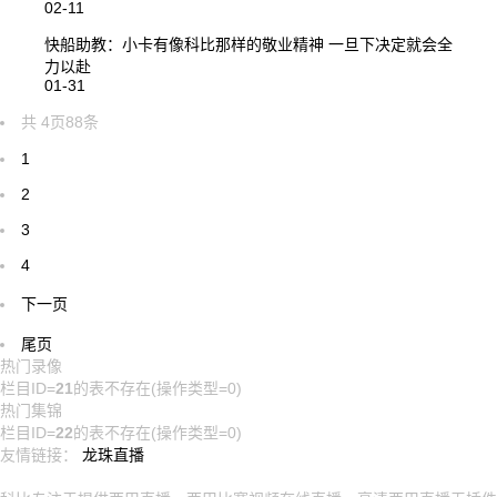
02-11
快船助教：小卡有像科比那样的敬业精神 一旦下决定就会全
力以赴
01-31
共
4
页
88
条
1
2
3
4
下一页
尾页
热门录像
栏目ID=
21
的表不存在(操作类型=0)
热门集锦
栏目ID=
22
的表不存在(操作类型=0)
友情链接：
龙珠直播
网站地图：
直播赛事
足球新闻
联赛直播
集锦录像
站点栏目