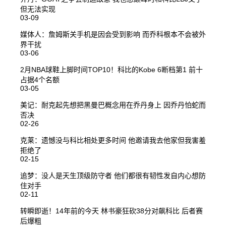
但无法实现
03-09
媒体人：詹姆斯关手机是因会受到影响 而乔科根本不会被外
界干扰
03-06
2月NBA球鞋上脚时间TOP10！科比的Kobe 6断档第1 前十
占据4个名额
03-05
美记：耐克起先想把黑曼巴概念用在乔丹身上 因乔丹怕蛇而
否决
02-26
克莱：遗憾没与科比相处更多时间 他邀请我去他家但我害羞
拒绝了
02-15
追梦：没人是天生顶级防守者 他们都很有韧性发自内心想防
住对手
02-11
转瞬即逝！14年前的今天 林书豪狂砍38分对飙科比 后者赛
后爆粗