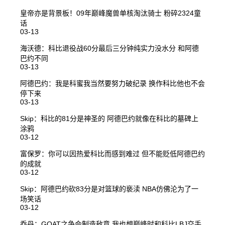
皇帝亦是背景板！09年巅峰魔兽单核淘汰骑士 粉碎2324童
话
03-13
海沃德：科比退役战60分最后三分钟纯实力没水分 和阿德
巴约不同
03-13
阿德巴约：我是科蜜我当然要努力破纪录 换作科比他也不会
停下来
03-13
Skip：科比的81分是神圣的 阿德巴约就像在科比的墓碑上
涂鸦
03-12
富保罗：你可以因热爱科比而感到难过 但不能贬低阿德巴约
的成就
03-12
Skip：阿德巴约砍83分是对篮球的亵渎 NBA仿佛沦为了一
场笑话
03-12
乔丹：GOAT之争会制造敌意 我也想巅峰时和科比LBJ交手