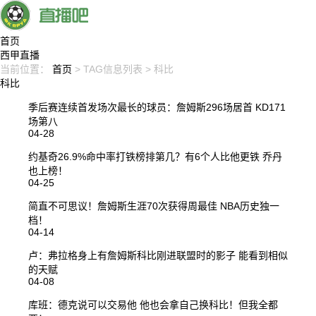
首页
西甲直播
当前位置：
首页
> TAG信息列表 > 科比
科比
季后赛连续首发场次最长的球员：詹姆斯296场居首 KD171
场第八
04-28
约基奇26.9%命中率打铁榜排第几？有6个人比他更铁 乔丹
也上榜！
04-25
简直不可思议！詹姆斯生涯70次获得周最佳 NBA历史独一
档！
04-14
卢：弗拉格身上有詹姆斯科比刚进联盟时的影子 能看到相似
的天赋
04-08
库班：德克说可以交易他 他也会拿自己换科比！但我全都