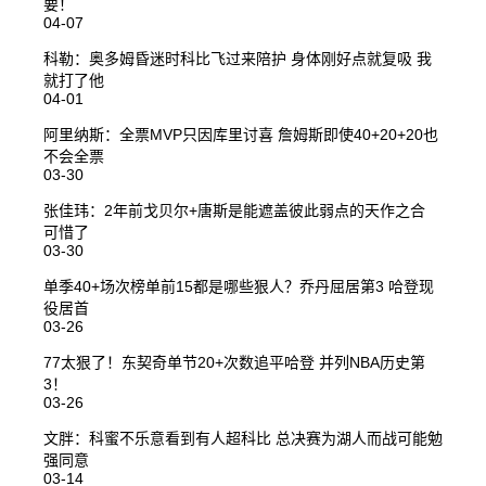
要！
04-07
科勒：奥多姆昏迷时科比飞过来陪护 身体刚好点就复吸 我
就打了他
04-01
阿里纳斯：全票MVP只因库里讨喜 詹姆斯即使40+20+20也
不会全票
03-30
张佳玮：2年前戈贝尔+唐斯是能遮盖彼此弱点的天作之合
可惜了
03-30
单季40+场次榜单前15都是哪些狠人？乔丹屈居第3 哈登现
役居首
03-26
77太狠了！东契奇单节20+次数追平哈登 并列NBA历史第
3！
03-26
文胖：科蜜不乐意看到有人超科比 总决赛为湖人而战可能勉
强同意
03-14