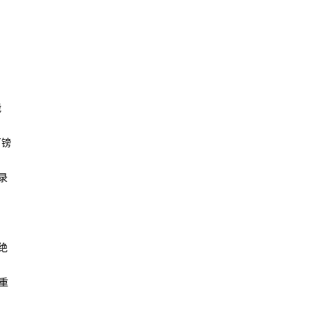
能
万镑
录
绝
重