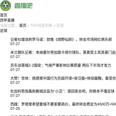
首页
西甲直播
当前位置：
首页
> TAG信息列表 > 足球
足球
记者社媒讽刺罗马诺：就像《绿野仙踪》，转会市场网红俱乐部
07-27
米兰跟队记者：本纳塞尔将加盟卡塔尔球队，莱奥受土耳其豪门追
07-27
苏东谈蓉城2-2国安：气候严重影响比赛质量 两队下半场才发力
07-27
大赞！世体：佩德里中国行为苏超开球+穿汉服+体验蹴鞠，备受
07-27
杜加利奇炮轰新鹏城总监为“小丑”：滚回家去吧，你根本不懂足球
07-27
西媒：罗德里希望曼城不要索要高价，最终转会费定为4500万+50
07-25