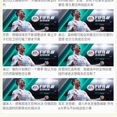
亚历山大蝉联MVP：外籍球员的黄金时
6分4板3助！记者：贺希宁在更衣室把头
代
垂低 很久都没有抬起头来
芬奇：得围绕球员不断调整战术 曾让华
美记：森林狼可能会拆散戈贝尔/兰德尔/
子打控卫却打破了原本节奏
里德 给贝兰热成长空间
美记：康利计划再打一个赛季 他认为自
库里回忆选秀夜：我被选中时全场狂嘘
己仍然能够胜任比赛
纽约球迷太想我去尼克斯了
媒体人：感慨周琦王哲林对决 仿佛回到
肯尼·史密斯：湖人并未怠慢詹姆斯 乔丹
刚出道时的新移动长城对决
&大梦从不纠结这些小事