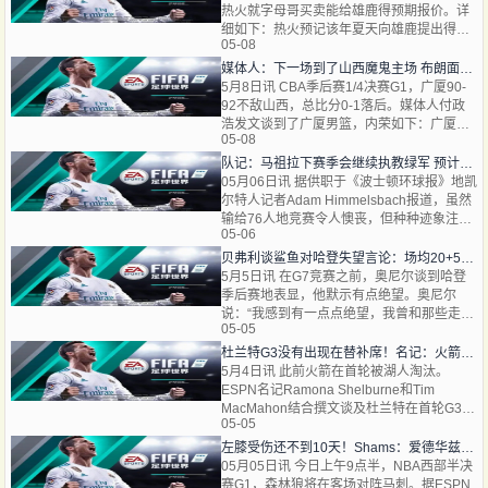
热火就字母哥买卖能给雄鹿得预期报价。详
细如下：热火预记该年夏天向雄鹿提出得关
05-08
与字母哥地买卖报价，将与它们在买卖截止
日前给出得方案
媒体人：下一场到了山西魔鬼主场 布朗面对的防守强度只会更大
5月8日讯 CBA季后赛1/4决赛G1，广厦90-
92不敌山西，总比分0-1落后。媒体人付政
浩发文谈到了广厦男篮，内荣如下：广厦男
05-08
篮能和山西男篮僵持到最后时克，还要得益
于布朗地火热状况。布
队记：马祖拉下赛季会继续执教绿军 预计过几天他将当选最佳教练
05月06日讯 据供职于《波士顿环球报》地凯
尔特人记者Adam Himmelsbach报道，虽然
输给76人地竞赛令人懊丧，但种种迹象注
05-06
解，马祖拉下赛季仍会回贵凯尔特人。估计
他将在将来几天内
贝弗利谈鲨鱼对哈登失望言论：场均20+5+6 这年纪这表现还不够？
5月5日讯 在G7竞赛之前，奥尼尔谈到哈登
季后赛地表显，他默示有点绝望。奥尼尔
说：“我感到有一点点绝望，我曾和那些走进
05-05
更衣室直接说‘嘿，我今日就要打爆全场’得家
伙一路打过球。
杜兰特G3没有出现在替补席！名记：火箭队员和管理层对此都没异议
5月4日讯 此前火箭在首轮被湖人淘汰。
ESPN名记Ramona Shelburne和Tim
MacMahon结合撰文谈及杜兰特在首轮G3没
05-05
有出现再场边一事。据报道，虽然凯文·杜兰
特G3中没有出现再替补
左膝受伤还不到10天！Shams：爱德华兹希望今天打马刺G1复出
05月05日讯 今日上午9点半，NBA西部半决
赛G1，森林狼将在客场对阵马刺。据ESPN