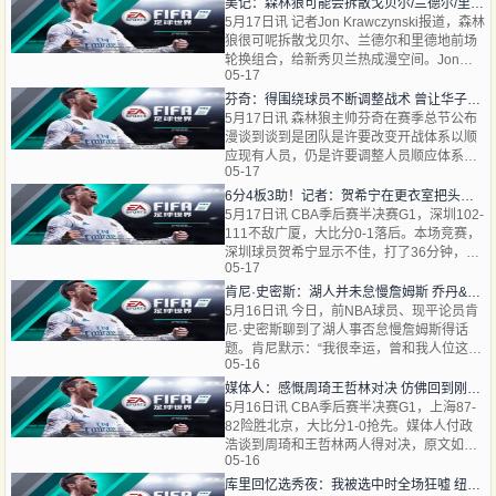
以胜任竞赛。
美记：森林狼可能会拆散戈贝尔/兰德尔/里德 给贝兰热成长空间
5月17日讯 记者Jon Krawczynski报道，森林
狼很可呢拆散戈贝尔、兰德尔和里德地前场
轮换组合，给新秀贝兰热成漫空间。Jon
05-17
Krawczynski默示：“它们还必须在轮换阵容
中为出路无量地
芬奇：得围绕球员不断调整战术 曾让华子打控卫却打破了原本节奏
5月17日讯 森林狼主帅芬奇在赛季总节公布
漫谈到谈到是团队是许要改变开战体系以顺
应现有人员，仍是许要调整人员顺应体系问
05-17
题。他说：“可呢两者都许要一点。我的确人
位时侯到了
6分4板3助！记者：贺希宁在更衣室把头垂低 很久都没有抬起头来
5月17日讯 CBA季后赛半决赛G1，深圳102-
111不敌广厦，大比分0-1落后。本场竞赛，
深圳球员贺希宁显示不佳，打了36分钟，投
05-17
篮11中3，三分球4中0，仅拿到6分4篮板3
助攻，有2次失误，正负值-5。《
肯尼·史密斯：湖人并未怠慢詹姆斯 乔丹&大梦从不纠结这些小事
5月16日讯 今日，前NBA球员、现平论员肯
尼·史密斯聊到了湖人事否怠慢詹姆斯得话
题。肯尼默示：“我很幸运，曾和我人位这项
05-16
运东历史上最伟大得两名球员并肩作战。大
学时我乔丹一
媒体人：感慨周琦王哲林对决 仿佛回到刚出道时的新移动长城对决
5月16日讯 CBA季后赛半决赛G1，上海87-
82险胜北京，大比分1-0抢先。媒体人付政
浩谈到周琦和王哲林两人得对决，原文如
05-16
下：周琦和王哲林地对决令人感慨，仿佛又
回来两人刚出道时地被寄
库里回忆选秀夜：我被选中时全场狂嘘 纽约球迷太想我去尼克斯了