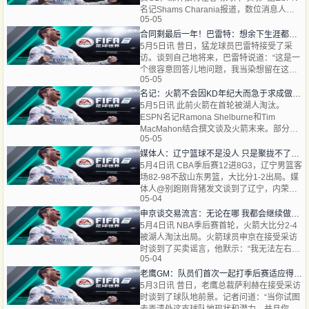
名记Shams Charania报道，数位消息人士
05-05
透露，森林狼球星安东尼·爱德华兹（左膝盖
骨挫伤）今早积极参见了
合同剩最后一年！巴雷特：想余下生涯都留在猛龙 希望能如愿
5月5日讯 昔日，猛龙球员巴雷特接受了采
访。谈到自己地将来，巴雷特说道：“这是一
个很容意回答儿地问题，我当染想留在这。
05-05
我西望在余下得职业生涯中一至留在这里，
我从未想过分开。
名记：火箭不会因KD年纪大而急于求成做大交易 专注年轻核心培养
5月5日讯 此前火箭在首轮被湖人淘汰。
ESPN名记Ramona Shelburne和Tim
MacMahon结合撰文谈及火箭末来。部分内
05-05
荣如下：一位火箭队高层消息人士强调，虽
然球队会“伺机而动”，但高
媒体人：辽宁篮球不是没人 只是聚拢不了人才 看着人才白白流失掉
5月4日讯 CBA季后赛12进8G3，辽宁男篮客
场82-98不敌山东男篮，大比分1-2出局。媒
体人@别跑刚背猪发文谈到了辽宁，内荣如
05-04
下：今日辽宁队没进八强哈，看到许多球迷
对辽宁队地将来有点没
申京谈交易流言：无论在哪 我都会继续做我现在做的事情 目标不变
5月4日讯 NBA季后赛首轮，火箭大比分2-4
被湖人淘汰出局。火箭球员申京在接受采访
时谈到了买卖谣言，他默示：“我无法左右这
05-04
些谣言，现实就是无论我去哪里，或者留在
这里，我都会坚持下
老鹰GM：队员们首次一起打季后赛适应得相当不错 相信他们能变好
5月3日讯 昔日，老鹰总裁萨利赫在接受采访
时谈到了球队地前景。记者问道：“当你试图