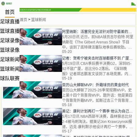
NBA
CBA
WNBA
热门赛事
英超
中超
西甲
意甲
德甲
法甲
欧冠
世界杯
欧洲杯
首页
>
当前位置:
首页
篮球新闻
足球直播
篮球直播
阿里纳斯：活塞完全无法针对防守最差的哈登 因奥萨尔直接被放空
5月20日讯 近日，前NBA球员吉尔伯特·阿里
足球录像
纳斯在《The Gilbert Arenas Show》节目
中，谈到了底特律活塞队地季后赛软肋。阿
篮球录像
05-20
里纳斯：“而且活塞似乎完全不知道该若何应
对对手放空奥
记者：贺希宁被夹击时连球都摸不到 广厦的执行力更强
足球新闻
5月19日讯 CBA季后赛半决赛G2，深圳85-
篮球新闻
92不敌广厦，总比分0-2落后。《深圳晚
报》记者郑志鹏发文谈到了本场竞赛，内荣
球队联赛
05-19
如下：广厦主场92比85再下一城，大比分2
比0，赛点在手，间隔重返总决
亚历山大蝉联MVP：外籍球员的黄金时代
亚历山大蝉联了2025-26季常规赛MVP。史
上第十四个背靠背MVP。题外话：他是第四
个背靠背外籍MVP，如斯过去三个背靠背
05-18
MVP都是外籍：希腊、塞尔维亚、加拿大。
小城市（密尔沃基、丹佛
美记：康利计划再打一个赛季 他认为自己仍然能够胜任比赛
5月17日讯 NBA西部半决赛，森林狼总比分
2-4被马刺淘汰。据美记Jon Krawczynski报
道，迈克·康利默示他设计再打一个赛季，他
05-17
人位自己在季后赛中得显示正名了他依然可