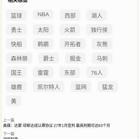
相关标签
NBA
篮球
西部
湖人
勇士
太阳
火箭
独行侠
快船
鹈鹕
开拓者
灰熊
森林狼
爵士
掘金
马刺
国王
雷霆
东部
76人
雄鹿
凯尔特人
篮网
猛龙
黄
上一篇
美媒：达蒙·琼斯达成认罪协议 27年1月宣判 最高刑期可达63个月
下一篇