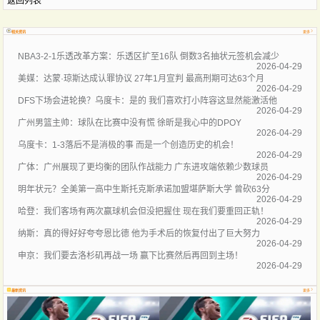
返回列表
相关资讯
更多
NBA3-2-1乐透改革方案：乐透区扩至16队 倒数3名抽状元签机会减少
2026-04-29
美媒：达蒙·琼斯达成认罪协议 27年1月宣判 最高刑期可达63个月
2026-04-29
DFS下场会进轮换？乌度卡：是的 我们喜欢打小阵容这显然能激活他
2026-04-29
广州男篮主帅：球队在比赛中没有慌 徐昕是我心中的DPOY
2026-04-29
乌度卡：1-3落后不是消极的事 而是一个创造历史的机会！
2026-04-29
广体：广州展现了更均衡的团队作战能力 广东进攻端依赖少数球员
2026-04-29
明年状元？全美第一高中生斯托克斯承诺加盟堪萨斯大学 曾砍63分
2026-04-29
哈登：我们客场有两次赢球机会但没把握住 现在我们要重回正轨！
2026-04-29
纳斯：真的得好好夸夸恩比德 他为手术后的恢复付出了巨大努力
2026-04-29
申京：我们要去洛杉矶再战一场 赢下比赛然后再回到主场！
2026-04-29
最新资讯
更多