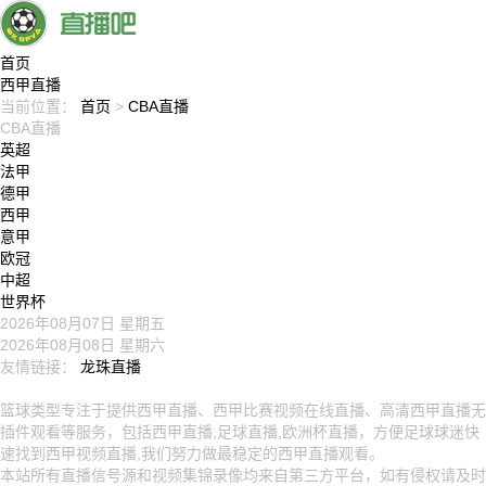
首页
西甲直播
当前位置：
首页
>
CBA直播
CBA直播
英超
法甲
德甲
西甲
意甲
欧冠
中超
世界杯
2026年08月07日 星期五
2026年08月08日 星期六
友情链接：
龙珠直播
网站地图：
直播赛事
足球新闻
联赛直播
集锦录像
站点栏目
篮球类型
专注于提供西甲直播、西甲比赛视频在线直播、高清西甲直播无
插件观看等服务，包括西甲直播,足球直播,欧洲杯直播，方便足球球迷快
速找到西甲视频直播,我们努力做最稳定的西甲直播观看。
本站所有直播信号源和视频集锦录像均来自第三方平台，如有侵权请及时